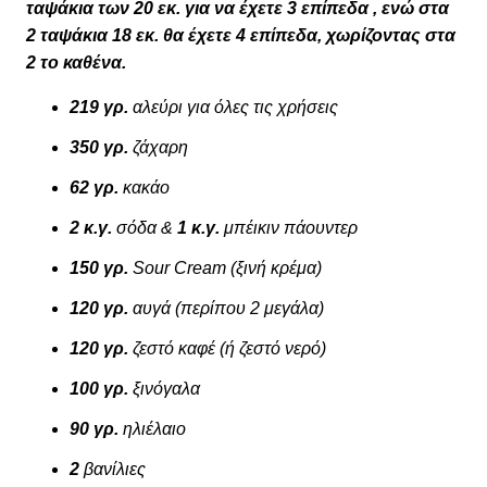
ταψάκια των 20 εκ. για να έχετε 3 επίπεδα , ενώ στα
2 ταψάκια 18 εκ. θα έχετε 4 επίπεδα, χωρίζοντας στα
2 το καθένα.
219 γρ.
αλεύρι για όλες τις χρήσεις
350 γρ.
ζάχαρη
62 γρ.
κακάο
2 κ.γ.
σόδα &
1 κ.γ.
μπέικιν πάουντερ
150 γρ.
Sour Cream (ξινή κρέμα)
120 γρ.
αυγά (περίπου 2 μεγάλα)
120 γρ.
ζεστό καφέ (ή ζεστό νερό)
100 γρ.
ξινόγαλα
90 γρ.
ηλιέλαιο
2
βανίλιες