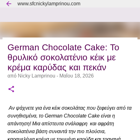
www.sfcnickylamprinou.com
Μετάβαση στο κύριο περιεχόμενο
German Chocolate Cake: Το
Πάβλοβα - Pavlova.
θρυλικό σοκολατένιο κέικ με
από
Nicky Lamprinou
-
Ιουνίου 22, 2026
κρέμα καρύδας και πεκάν
0
από
Nicky Lamprinou
-
Μαΐου 18, 2026
Αν ψάχνετε για ένα κέικ σοκολάτας που ξεφεύγει από τα
συνηθισμένα, το German Chocolate Cake είναι η
απάντηση! Μια απίστευτα σνάλαφρη και αφράτη
σοκολατένια βάση συναντά την πιο πλούσια,
καραμελένια κρέμα με τριμμένη καρύδα και τραγανά,