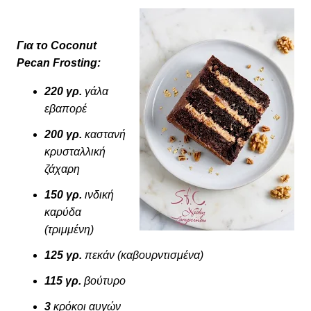
Για το Coconut
Pecan Frosting:
220 γρ.
γάλα
εβαπορέ
200 γρ.
καστανή
κρυσταλλική
ζάχαρη
150 γρ.
ινδική
καρύδα
(τριμμένη)
125 γρ.
πεκάν (καβουρντισμένα)
115 γρ.
βούτυρο
3
κρόκοι αυγών