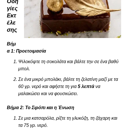
Οδη
γίες
Εκτ
έλε
σης
Βήμ
α 1: Προετοιμασία
Ψιλοκόψτε τη σοκολάτα και βάλτε την σε ένα βαθύ
μπολ.
Σε ένα μικρό μπολάκι, βάλτε τη ζελατίνη μαζί με τα
60 γρ. νερό και αφήστε τη για
5 λεπτά
να
μαλακώσει και να φουσκώσει.
Βήμα 2: Το Σιρόπι και η Ένωση
Σε μια κατσαρόλα, ρίξτε τη γλυκόζη, τη ζάχαρη και
τα 75 γρ. νερό.