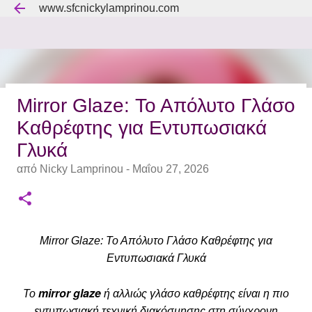
www.sfcnickylamprinou.com
Μετάβαση στο κύριο περιεχόμενο
Mirror Glaze: Το Απόλυτο Γλάσο
Πάβλοβα - Pavlova.
Καθρέφτης για Εντυπωσιακά
από
Nicky Lamprinou
-
Ιουνίου 22, 2026
Γλυκά
0
από
Nicky Lamprinou
-
Μαΐου 27, 2026
Mirror Glaze: Το Απόλυτο Γλάσο Καθρέφτης για
Εντυπωσιακά Γλυκά
mirror glaze
Το
ή αλλιώς γλάσο καθρέφτης είναι η πιο
εντυπωσιακή τεχνική διακόσμησης στη σύγχρονη