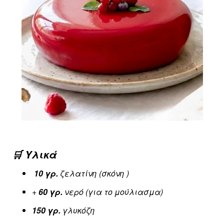
🛒 Υλικά
10 γρ.
ζελατίνη (σκόνη )
+
60 γρ.
νερό (για το μούλιασμα)
150 γρ.
γλυκόζη