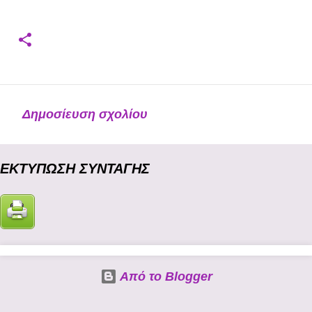
Δημοσίευση σχολίου
Σ
χ
EΚΤΥΠΩΣΗ ΣΥΝΤΑΓΗΣ
ό
λ
ι
α
Από το Blogger