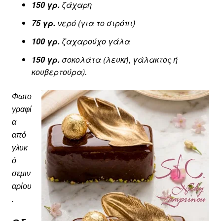
150 γρ.
ζάχαρη
75 γρ.
νερό (για το σιρόπι)
100 γρ.
ζαχαρούχο γάλα
150 γρ.
σοκολάτα
(λευκή,
γάλακτος ή
κουβερτούρα).
Φωτο
γραφί
α
από
γλυκ
ό
σεμιν
αρίου
.